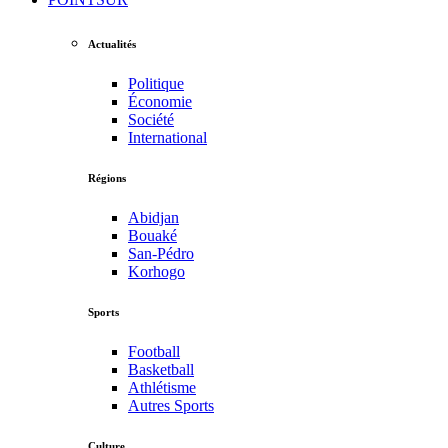
Actualités
Politique
Économie
Société
International
Régions
Abidjan
Bouaké
San-Pédro
Korhogo
Sports
Football
Basketball
Athlétisme
Autres Sports
Culture