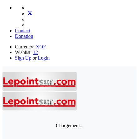
Contact
Donation
Currency:
XOF
Wishlist:
12
Sign Up
or
Login
Chargement...