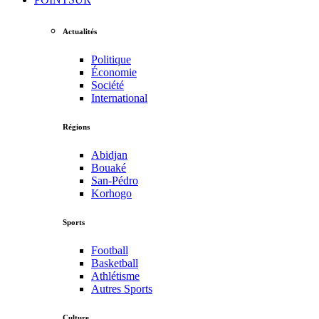
Actualités
Politique
Économie
Société
International
Régions
Abidjan
Bouaké
San-Pédro
Korhogo
Sports
Football
Basketball
Athlétisme
Autres Sports
Culture