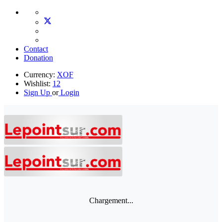
Contact
Donation
Currency:
XOF
Wishlist:
12
Sign Up
or
Login
Chargement...