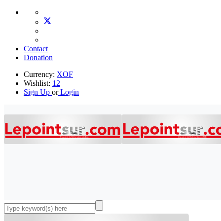
Contact
Donation
Currency:
XOF
Wishlist:
12
Sign Up
or
Login