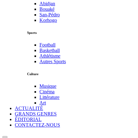
Abidjan
Bouaké
San-Pédro
Korhogo
Sports
Football
Basketball
Athlétisme
Autres Sports
Culture
Musique
Cinéma
Littérature
Art
ACTUALITÉ
GRANDS GENRES
ÉDITORIAL
CONTACTEZ-NOUS