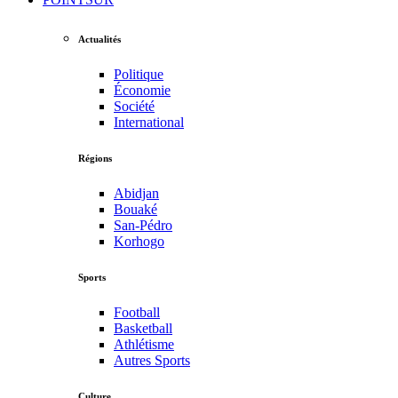
Actualités
Politique
Économie
Société
International
Régions
Abidjan
Bouaké
San-Pédro
Korhogo
Sports
Football
Basketball
Athlétisme
Autres Sports
Culture