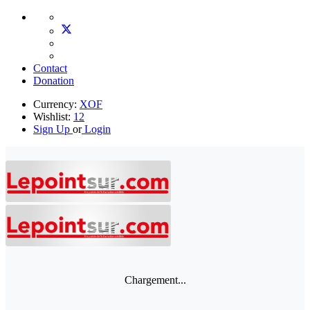
Contact
Donation
Currency:
XOF
Wishlist:
12
Sign Up
or
Login
Chargement...