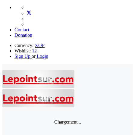
Contact
Donation
Currency:
XOF
Wishlist:
12
Sign Up
or
Login
Chargement...