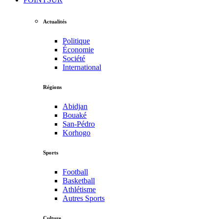
Actualités
Politique
Économie
Société
International
Régions
Abidjan
Bouaké
San-Pédro
Korhogo
Sports
Football
Basketball
Athlétisme
Autres Sports
Culture