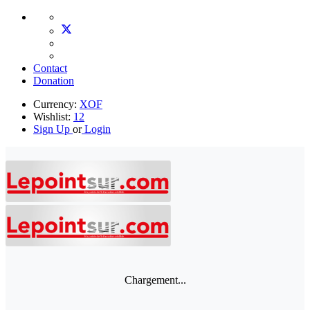
Contact
Donation
Currency:
XOF
Wishlist:
12
Sign Up
or
Login
Chargement...