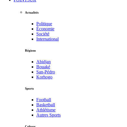
Actualités
Politique
Économie
Société
International
Régions
Abidjan
Bouaké
San-Pédro
Korhogo
Sports
Football
Basketball
Athlétisme
Autres Sports
Culture