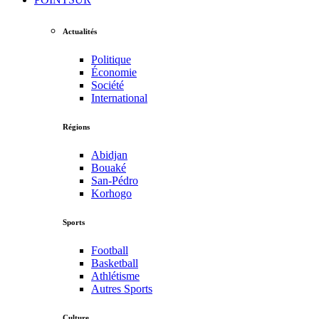
Actualités
Politique
Économie
Société
International
Régions
Abidjan
Bouaké
San-Pédro
Korhogo
Sports
Football
Basketball
Athlétisme
Autres Sports
Culture