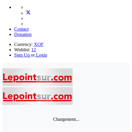
Contact
Donation
Currency:
XOF
Wishlist:
12
Sign Up
or
Login
Chargement...