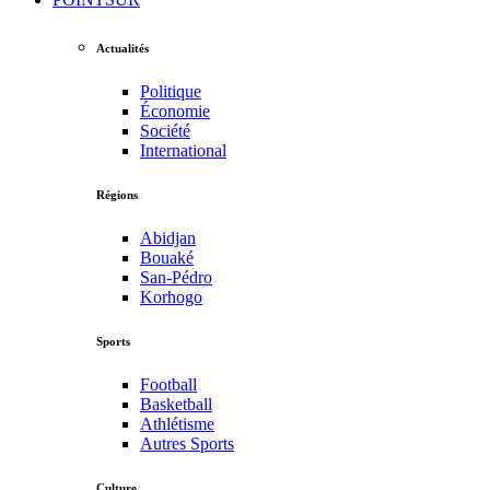
Actualités
Politique
Économie
Société
International
Régions
Abidjan
Bouaké
San-Pédro
Korhogo
Sports
Football
Basketball
Athlétisme
Autres Sports
Culture