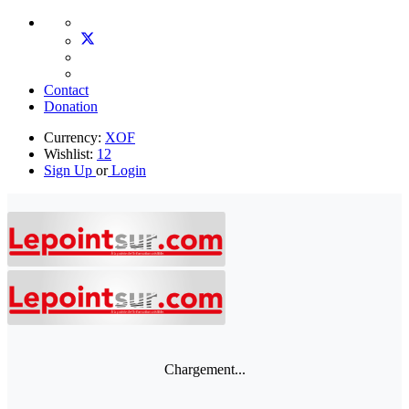
Contact
Donation
Currency:
XOF
Wishlist:
12
Sign Up
or
Login
Chargement...