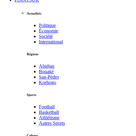
Actualités
Politique
Économie
Société
International
Régions
Abidjan
Bouaké
San-Pédro
Korhogo
Sports
Football
Basketball
Athlétisme
Autres Sports
Culture