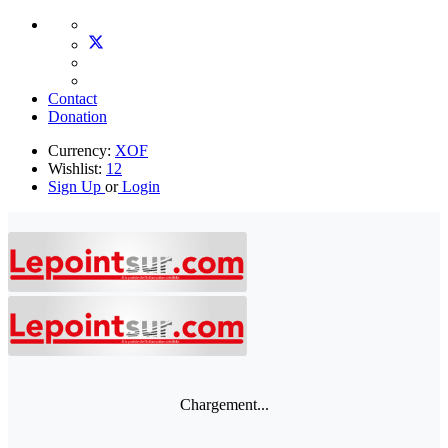
Contact
Donation
Currency:
XOF
Wishlist:
12
Sign Up
or
Login
Chargement...