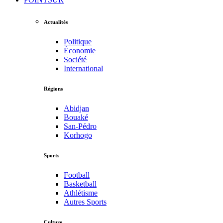
Actualités
Politique
Économie
Société
International
Régions
Abidjan
Bouaké
San-Pédro
Korhogo
Sports
Football
Basketball
Athlétisme
Autres Sports
Culture