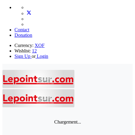
Contact
Donation
Currency:
XOF
Wishlist:
12
Sign Up
or
Login
Chargement...