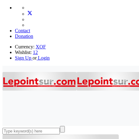
Contact
Donation
Currency:
XOF
Wishlist:
12
Sign Up
or
Login