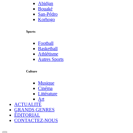
Abidjan
Bouaké
San-Pédro
Korhogo
Sports
Football
Basketball
Athlétisme
Autres Sports
Culture
Musique
Cinéma
Littérature
Art
ACTUALITÉ
GRANDS GENRES
ÉDITORIAL
CONTACTEZ-NOUS