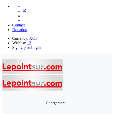
Contact
Donation
Currency:
XOF
Wishlist:
12
Sign Up
or
Login
Chargement...