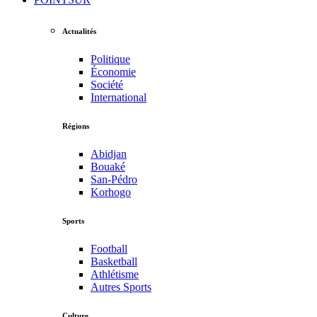
Actualités
Politique
Économie
Société
International
Régions
Abidjan
Bouaké
San-Pédro
Korhogo
Sports
Football
Basketball
Athlétisme
Autres Sports
Culture