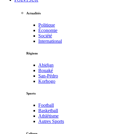
Actualités
Politique
Économie
Société
International
Régions
Abidjan
Bouaké
San-Pédro
Korhogo
Sports
Football
Basketball
Athlétisme
Autres Sports
Culture