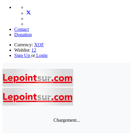
Contact
Donation
Currency:
XOF
Wishlist:
12
Sign Up
or
Login
Chargement...