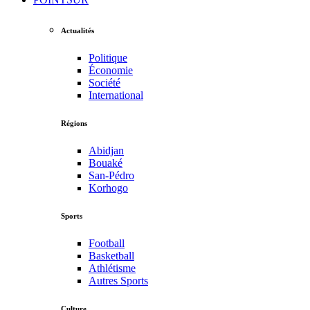
Actualités
Politique
Économie
Société
International
Régions
Abidjan
Bouaké
San-Pédro
Korhogo
Sports
Football
Basketball
Athlétisme
Autres Sports
Culture