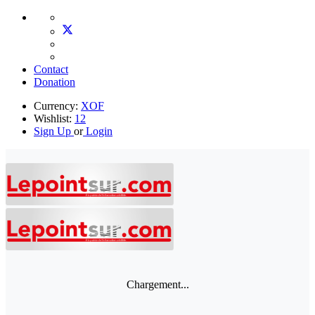
Contact
Donation
Currency:
XOF
Wishlist:
12
Sign Up
or
Login
Chargement...