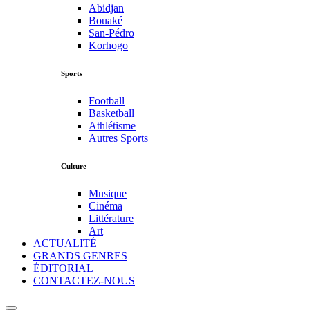
Abidjan
Bouaké
San-Pédro
Korhogo
Sports
Football
Basketball
Athlétisme
Autres Sports
Culture
Musique
Cinéma
Littérature
Art
ACTUALITÉ
GRANDS GENRES
ÉDITORIAL
CONTACTEZ-NOUS