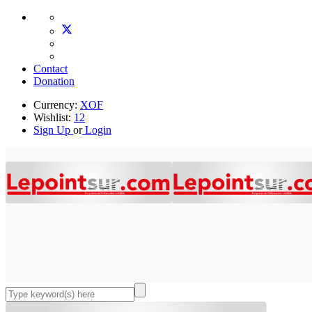
Contact
Donation
Currency:
XOF
Wishlist:
12
Sign Up
or
Login