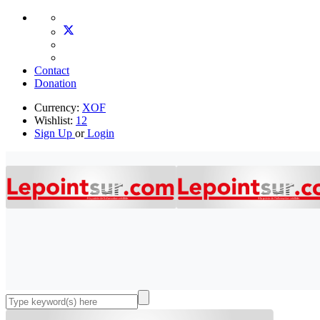
Contact
Donation
Currency:
XOF
Wishlist:
12
Sign Up
or
Login