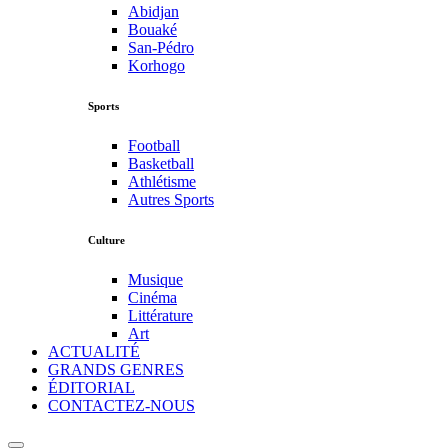
Abidjan
Bouaké
San-Pédro
Korhogo
Sports
Football
Basketball
Athlétisme
Autres Sports
Culture
Musique
Cinéma
Littérature
Art
ACTUALITÉ
GRANDS GENRES
ÉDITORIAL
CONTACTEZ-NOUS