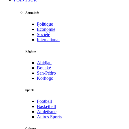
Actualités
Politique
Économie
Société
International
Régions
Abidjan
Bouaké
San-Pédro
Korhogo
Sports
Football
Basketball
Athlétisme
Autres Sports
Culture