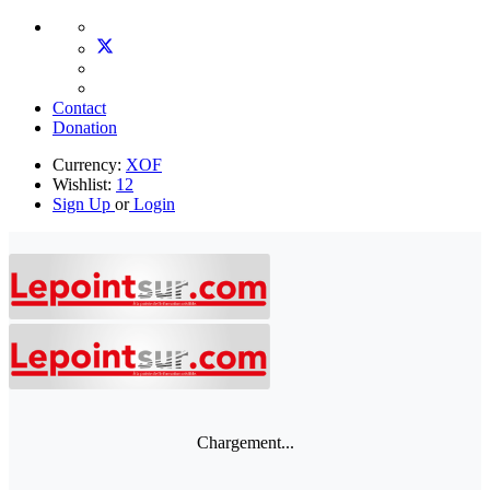
Contact
Donation
Currency:
XOF
Wishlist:
12
Sign Up
or
Login
Chargement...