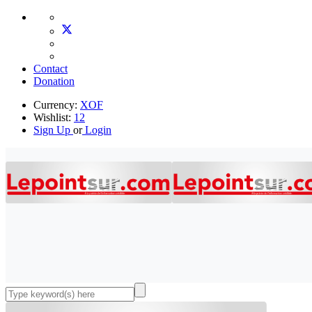
Contact
Donation
Currency:
XOF
Wishlist:
12
Sign Up
or
Login