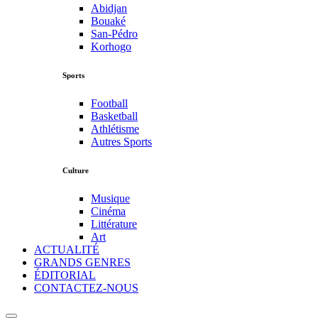
Abidjan
Bouaké
San-Pédro
Korhogo
Sports
Football
Basketball
Athlétisme
Autres Sports
Culture
Musique
Cinéma
Littérature
Art
ACTUALITÉ
GRANDS GENRES
ÉDITORIAL
CONTACTEZ-NOUS