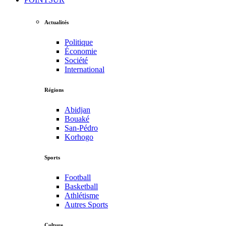
Actualités
Politique
Économie
Société
International
Régions
Abidjan
Bouaké
San-Pédro
Korhogo
Sports
Football
Basketball
Athlétisme
Autres Sports
Culture