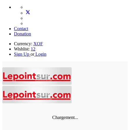
Contact
Donation
Currency:
XOF
Wishlist:
12
Sign Up
or
Login
Chargement...