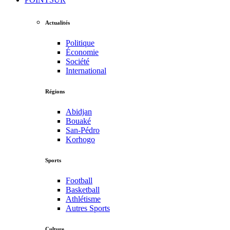
Actualités
Politique
Économie
Société
International
Régions
Abidjan
Bouaké
San-Pédro
Korhogo
Sports
Football
Basketball
Athlétisme
Autres Sports
Culture