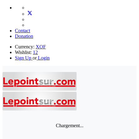
Contact
Donation
Currency:
XOF
Wishlist:
12
Sign Up
or
Login
Chargement...