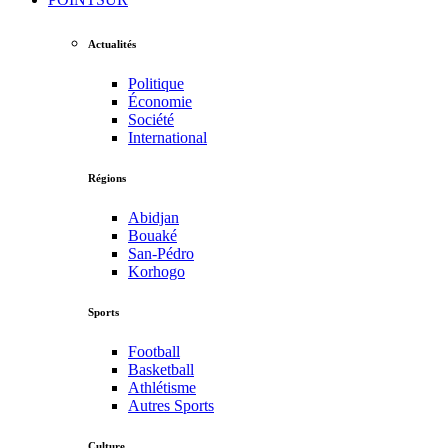
Actualités
Politique
Économie
Société
International
Régions
Abidjan
Bouaké
San-Pédro
Korhogo
Sports
Football
Basketball
Athlétisme
Autres Sports
Culture