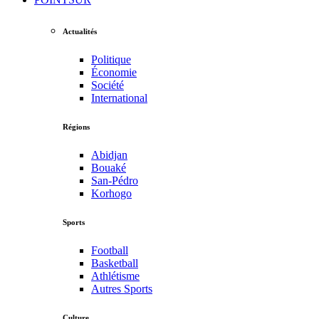
Actualités
Politique
Économie
Société
International
Régions
Abidjan
Bouaké
San-Pédro
Korhogo
Sports
Football
Basketball
Athlétisme
Autres Sports
Culture