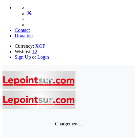
Contact
Donation
Currency:
XOF
Wishlist:
12
Sign Up
or
Login
Chargement...