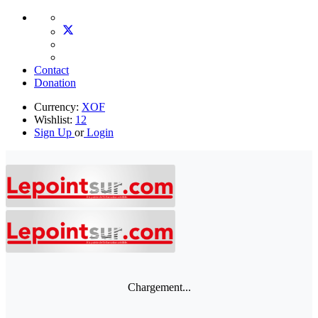
Contact
Donation
Currency:
XOF
Wishlist:
12
Sign Up
or
Login
Chargement...