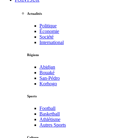
Actualités
Politique
Économie
Société
International
Régions
Abidjan
Bouaké
San-Pédro
Korhogo
Sports
Football
Basketball
Athlétisme
Autres Sports
Culture