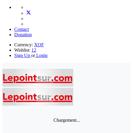
Contact
Donation
Currency:
XOF
Wishlist:
12
Sign Up
or
Login
Chargement...