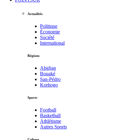
Actualités
Politique
Économie
Société
International
Régions
Abidjan
Bouaké
San-Pédro
Korhogo
Sports
Football
Basketball
Athlétisme
Autres Sports
Culture