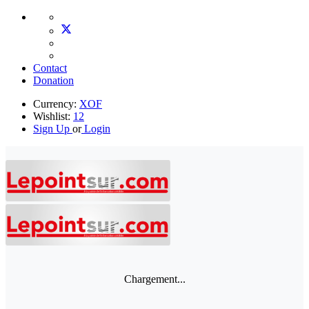
Contact
Donation
Currency:
XOF
Wishlist:
12
Sign Up
or
Login
Chargement...