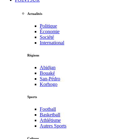
Actualités
Politique
Économie
Société
International
Régions
Abidjan
Bouaké
San-Pédro
Korhogo
Sports
Football
Basketball
Athlétisme
Autres Sports
Culture