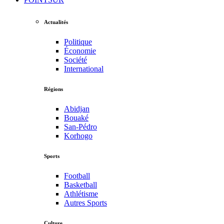
Actualités
Politique
Économie
Société
International
Régions
Abidjan
Bouaké
San-Pédro
Korhogo
Sports
Football
Basketball
Athlétisme
Autres Sports
Culture