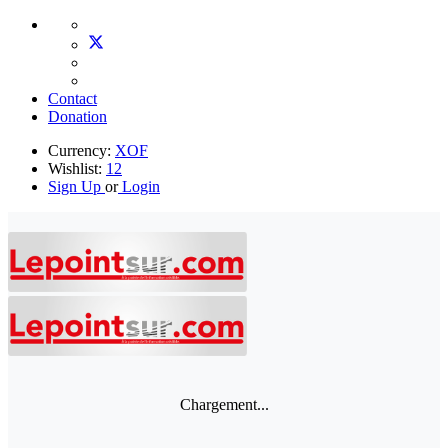
Contact
Donation
Currency:
XOF
Wishlist:
12
Sign Up
or
Login
Chargement...