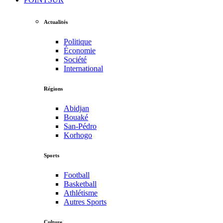
Actualités
Politique
Économie
Société
International
Régions
Abidjan
Bouaké
San-Pédro
Korhogo
Sports
Football
Basketball
Athlétisme
Autres Sports
Culture