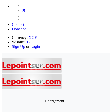
Contact
Donation
Currency:
XOF
Wishlist:
12
Sign Up
or
Login
Chargement...