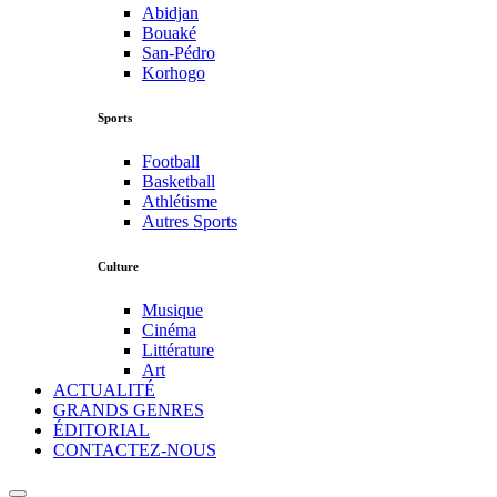
Abidjan
Bouaké
San-Pédro
Korhogo
Sports
Football
Basketball
Athlétisme
Autres Sports
Culture
Musique
Cinéma
Littérature
Art
ACTUALITÉ
GRANDS GENRES
ÉDITORIAL
CONTACTEZ-NOUS