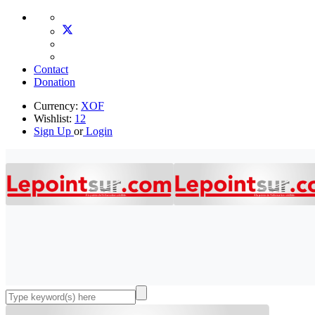
Contact
Donation
Currency:
XOF
Wishlist:
12
Sign Up
or
Login