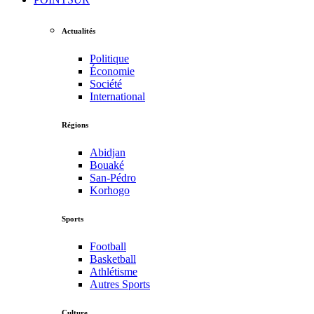
Actualités
Politique
Économie
Société
International
Régions
Abidjan
Bouaké
San-Pédro
Korhogo
Sports
Football
Basketball
Athlétisme
Autres Sports
Culture