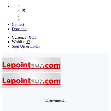
Contact
Donation
Currency:
XOF
Wishlist:
12
Sign Up
or
Login
Chargement...