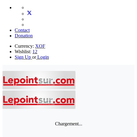
Contact
Donation
Currency:
XOF
Wishlist:
12
Sign Up
or
Login
Chargement...