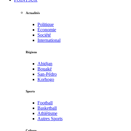
Actualités
Politique
Économie
Société
International
Régions
Abidjan
Bouaké
San-Pédro
Korhogo
Sports
Football
Basketball
Athlétisme
Autres Sports
Culture