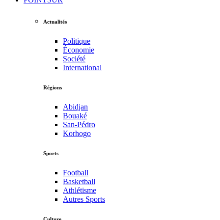
Actualités
Politique
Économie
Société
International
Régions
Abidjan
Bouaké
San-Pédro
Korhogo
Sports
Football
Basketball
Athlétisme
Autres Sports
Culture