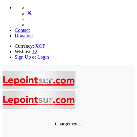
Contact
Donation
Currency:
XOF
Wishlist:
12
Sign Up
or
Login
Chargement...