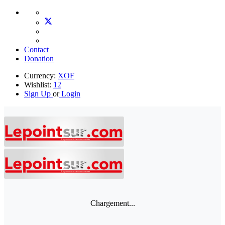
Contact
Donation
Currency:
XOF
Wishlist:
12
Sign Up
or
Login
Chargement...