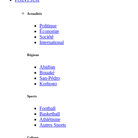
Actualités
Politique
Économie
Société
International
Régions
Abidjan
Bouaké
San-Pédro
Korhogo
Sports
Football
Basketball
Athlétisme
Autres Sports
Culture