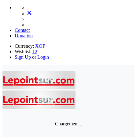
Contact
Donation
Currency:
XOF
Wishlist:
12
Sign Up
or
Login
Chargement...