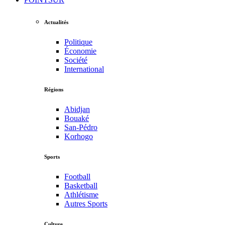
Actualités
Politique
Économie
Société
International
Régions
Abidjan
Bouaké
San-Pédro
Korhogo
Sports
Football
Basketball
Athlétisme
Autres Sports
Culture