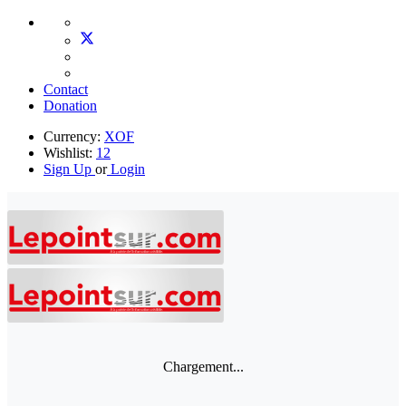
Contact
Donation
Currency:
XOF
Wishlist:
12
Sign Up
or
Login
Chargement...