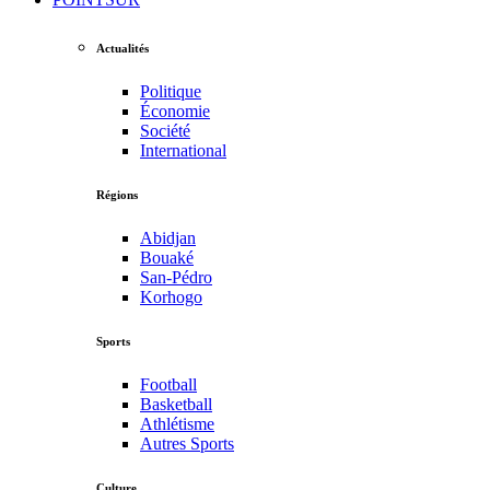
Actualités
Politique
Économie
Société
International
Régions
Abidjan
Bouaké
San-Pédro
Korhogo
Sports
Football
Basketball
Athlétisme
Autres Sports
Culture