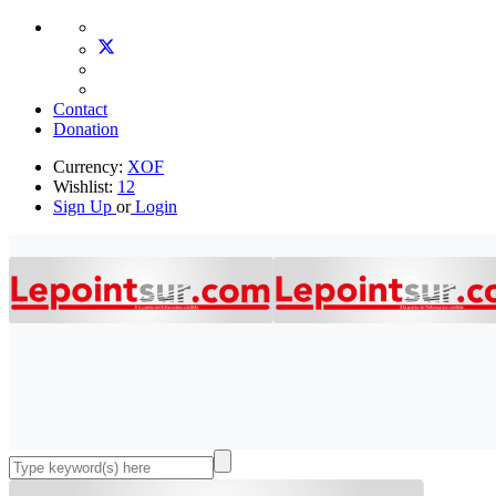
Contact
Donation
Currency:
XOF
Wishlist:
12
Sign Up
or
Login