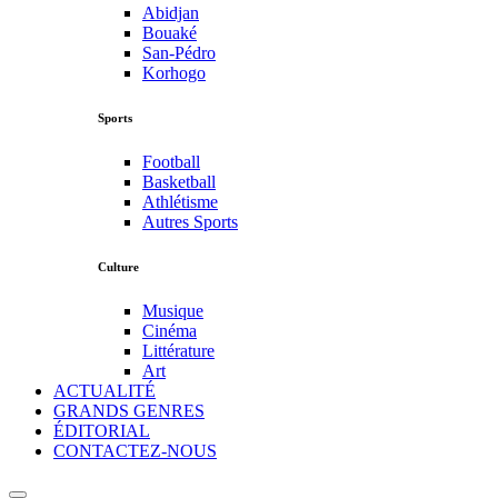
Abidjan
Bouaké
San-Pédro
Korhogo
Sports
Football
Basketball
Athlétisme
Autres Sports
Culture
Musique
Cinéma
Littérature
Art
ACTUALITÉ
GRANDS GENRES
ÉDITORIAL
CONTACTEZ-NOUS