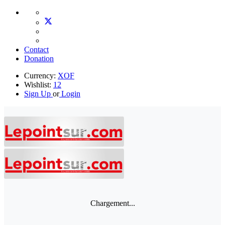
Contact
Donation
Currency:
XOF
Wishlist:
12
Sign Up
or
Login
Chargement...