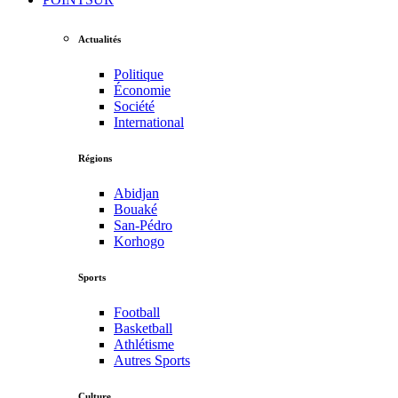
Actualités
Politique
Économie
Société
International
Régions
Abidjan
Bouaké
San-Pédro
Korhogo
Sports
Football
Basketball
Athlétisme
Autres Sports
Culture