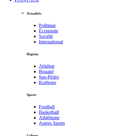
Actualités
Politique
Économie
Société
International
Régions
Abidjan
Bouaké
San-Pédro
Korhogo
Sports
Football
Basketball
Athlétisme
Autres Sports
Culture