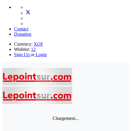
Contact
Donation
Currency:
XOF
Wishlist:
12
Sign Up
or
Login
Chargement...