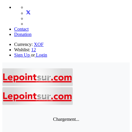
Contact
Donation
Currency:
XOF
Wishlist:
12
Sign Up
or
Login
Chargement...