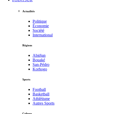
Actualités
Politique
Économie
Société
International
Régions
Abidjan
Bouaké
San-Pédro
Korhogo
Sports
Football
Basketball
Athlétisme
Autres Sports
Culture