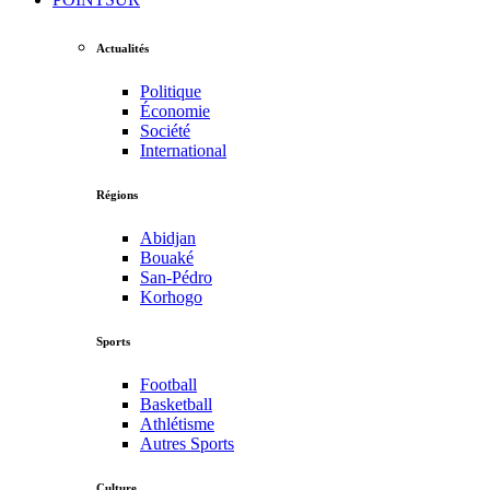
Actualités
Politique
Économie
Société
International
Régions
Abidjan
Bouaké
San-Pédro
Korhogo
Sports
Football
Basketball
Athlétisme
Autres Sports
Culture