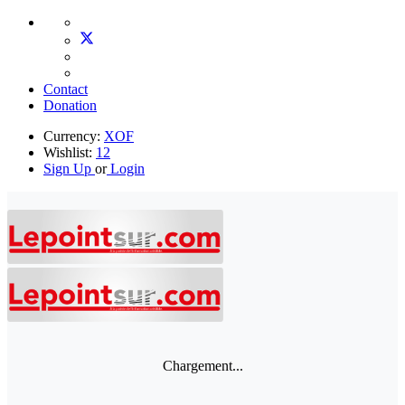
Contact
Donation
Currency:
XOF
Wishlist:
12
Sign Up
or
Login
Chargement...