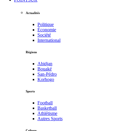
Actualités
Politique
Économie
Société
International
Régions
Abidjan
Bouaké
San-Pédro
Korhogo
Sports
Football
Basketball
Athlétisme
Autres Sports
Culture