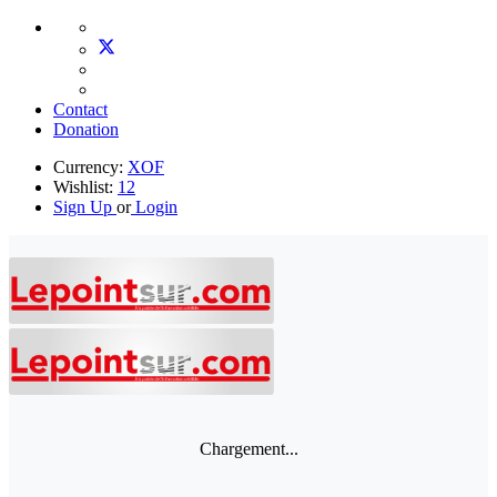
Contact
Donation
Currency:
XOF
Wishlist:
12
Sign Up
or
Login
Chargement...