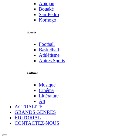
Abidjan
Bouaké
San-Pédro
Korhogo
Sports
Football
Basketball
Athlétisme
Autres Sports
Culture
Musique
Cinéma
Littérature
Art
ACTUALITÉ
GRANDS GENRES
ÉDITORIAL
CONTACTEZ-NOUS