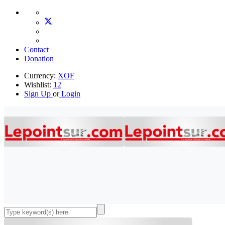
Contact
Donation
Currency:
XOF
Wishlist:
12
Sign Up
or
Login