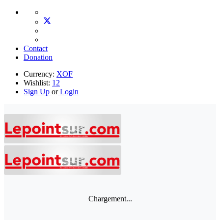
Contact
Donation
Currency:
XOF
Wishlist:
12
Sign Up
or
Login
Chargement...