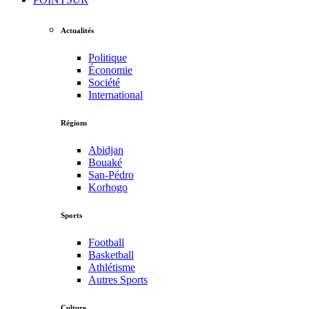
Actualités
Politique
Économie
Société
International
Régions
Abidjan
Bouaké
San-Pédro
Korhogo
Sports
Football
Basketball
Athlétisme
Autres Sports
Culture