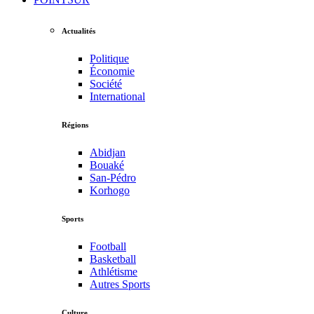
Actualités
Politique
Économie
Société
International
Régions
Abidjan
Bouaké
San-Pédro
Korhogo
Sports
Football
Basketball
Athlétisme
Autres Sports
Culture