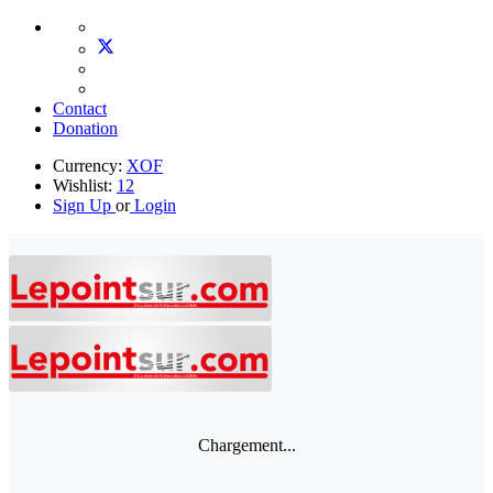
Contact
Donation
Currency:
XOF
Wishlist:
12
Sign Up
or
Login
Chargement...