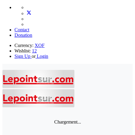
Contact
Donation
Currency:
XOF
Wishlist:
12
Sign Up
or
Login
Chargement...