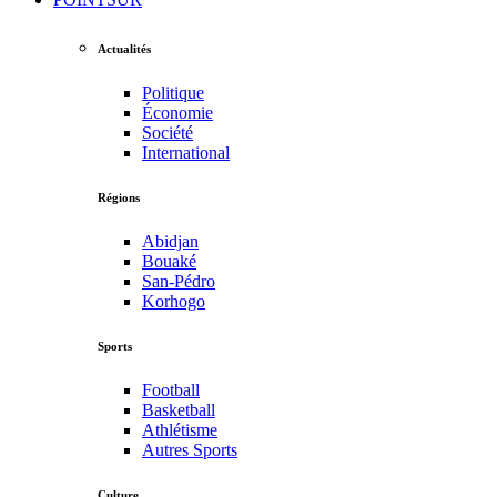
Actualités
Politique
Économie
Société
International
Régions
Abidjan
Bouaké
San-Pédro
Korhogo
Sports
Football
Basketball
Athlétisme
Autres Sports
Culture