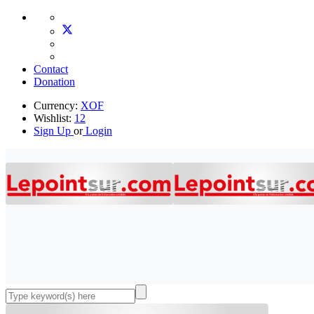
Contact
Donation
Currency:
XOF
Wishlist:
12
Sign Up
or
Login