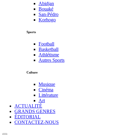
Abidjan
Bouaké
San-Pédro
Korhogo
Sports
Football
Basketball
Athlétisme
Autres Sports
Culture
Musique
Cinéma
Littérature
Art
ACTUALITÉ
GRANDS GENRES
ÉDITORIAL
CONTACTEZ-NOUS