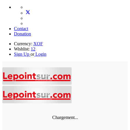
Contact
Donation
Currency:
XOF
Wishlist:
12
Sign Up
or
Login
Chargement...