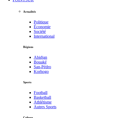
Actualités
Politique
Économie
Société
International
Régions
Abidjan
Bouaké
San-Pédro
Korhogo
Sports
Football
Basketball
Athlétisme
Autres Sports
Culture