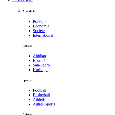
Actualités
Politique
Économie
Société
International
Régions
Abidjan
Bouaké
San-Pédro
Korhogo
Sports
Football
Basketball
Athlétisme
Autres Sports
Culture