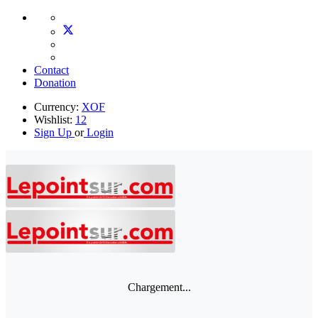
Contact
Donation
Currency:
XOF
Wishlist:
12
Sign Up
or
Login
Chargement...