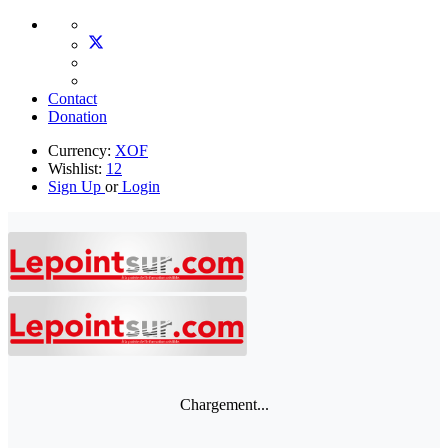
Contact
Donation
Currency:
XOF
Wishlist:
12
Sign Up
or
Login
Chargement...