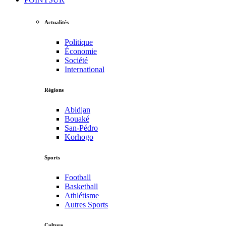
Actualités
Politique
Économie
Société
International
Régions
Abidjan
Bouaké
San-Pédro
Korhogo
Sports
Football
Basketball
Athlétisme
Autres Sports
Culture