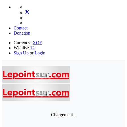
Contact
Donation
Currency:
XOF
Wishlist:
12
Sign Up
or
Login
Chargement...