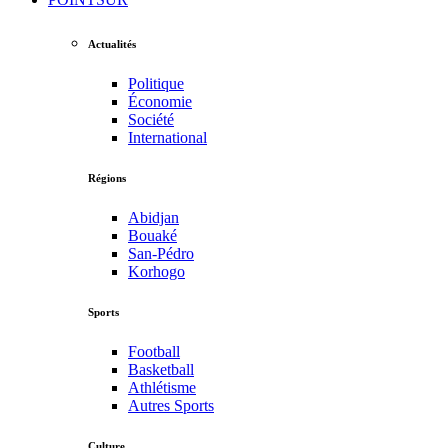
Actualités
Politique
Économie
Société
International
Régions
Abidjan
Bouaké
San-Pédro
Korhogo
Sports
Football
Basketball
Athlétisme
Autres Sports
Culture