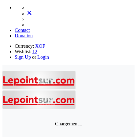
Contact
Donation
Currency:
XOF
Wishlist:
12
Sign Up
or
Login
Chargement...