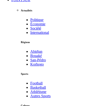
Actualités
Politique
Économie
Société
International
Régions
Abidjan
Bouaké
San-Pédro
Korhogo
Sports
Football
Basketball
Athlétisme
Autres Sports
Culture